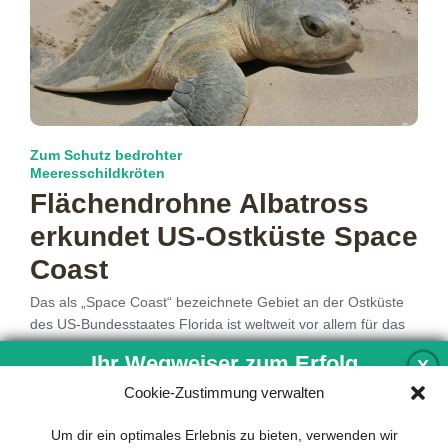
Zum Schutz bedrohter
Meeresschildkröten
Flächendrohne Albatross
erkundet US-Ostküste Space
Coast
Das als „Space Coast“ bezeichnete Gebiet an der Ostküste
des US-Bundesstaates Florida ist weltweit vor allem für das
Kennedy Space
mehr…
Ihr Wegweiser zum Erfolg
X
Cookie-Zustimmung verwalten
Entwicklung und Implementierung eines
Um dir ein optimales Erlebnis zu bieten, verwenden wir
1
2
3
4
5
nachhaltigen Geschäftsmodells sind für