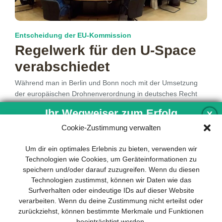
Entscheidung der EU-Kommission
Regelwerk für den U-Space
verabschiedet
Während man in Berlin und Bonn noch mit der Umsetzung
der europäischen Drohnenverordnung in deutsches Recht
beschäftigt ist, hat die
mehr…
Ihr Wegweiser zum Erfolg
X
Cookie-Zustimmung verwalten
Entwicklung und Implementierung eines
Um dir ein optimales Erlebnis zu bieten, verwenden wir
1
2
3
4
nachhaltigen Geschäftsmodells sind für
Technologien wie Cookies, um Geräteinformationen zu
jedes Unternehmen unverzichtbar. Das
speichern und/oder darauf zuzugreifen. Wenn du diesen
Business Model Canvas hilft, sich dabei
Technologien zustimmst, können wir Daten wie das
auf das Wesentliche zu konzentrieren
Surfverhalten oder eindeutige IDs auf dieser Website
und stets im Blick zu behalten, worauf es
verarbeiten. Wenn du deine Zustimmung nicht erteilst oder
wirklich ankommt.
zurückziehst, können bestimmte Merkmale und Funktionen
beeinträchtigt werden.