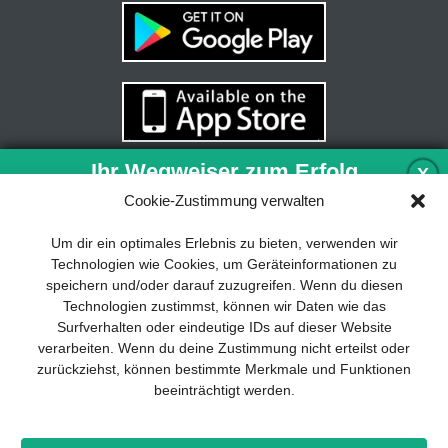
Ihr Wegweiser zum Erfolg
X
Cookie-Zustimmung verwalten
Entwicklung und Implementierung eines
Um dir ein optimales Erlebnis zu bieten, verwenden wir
nachhaltigen Geschäftsmodells sind für
Technologien wie Cookies, um Geräteinformationen zu
jedes Unternehmen unverzichtbar. Das
speichern und/oder darauf zuzugreifen. Wenn du diesen
Business Model Canvas hilft, sich dabei
Technologien zustimmst, können wir Daten wie das
auf das Wesentliche zu konzentrieren
Surfverhalten oder eindeutige IDs auf dieser Website
und stets im Blick zu behalten, worauf es
verarbeiten. Wenn du deine Zustimmung nicht erteilst oder
wirklich ankommt.
zurückziehst, können bestimmte Merkmale und Funktionen
beeinträchtigt werden.
Abonnieren Sie unseren kostenlosen
Newsletter und laden Sie den
umfassenden Leitfaden für KMU
Impressum
Datenschutz
Kontakt
Drones+
Magazin-