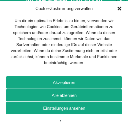
Ihr Wegweiser zum Erfolg
X
Pressemitteilung
Cookie-Zustimmung verwalten
DJI-Drohnen kartieren
Entwicklung und Implementierung eines
Khumbu-Eisbruch am Mount
Um dir ein optimales Erlebnis zu bieten, verwenden wir
nachhaltigen Geschäftsmodells sind für
Technologien wie Cookies, um Geräteinformationen zu
Everest
jedes Unternehmen unverzichtbar. Das
speichern und/oder darauf zuzugreifen. Wenn du diesen
Business Model Canvas hilft, sich dabei
Technologien zustimmst, können wir Daten wie das
DJI, der weltweit führende Anbieter von zivilen Drohnen und
auf das Wesentliche zu konzentrieren
Surfverhalten oder eindeutige IDs auf dieser Website
kreativer Kameratechnologie, hat heute neues Langzeit-
und stets im Blick zu behalten, worauf es
verarbeiten. Wenn du deine Zustimmung nicht erteilst oder
Vermessungsmaterial des Khumbu-Eisbruchs am Mount
wirklich ankommt.
zurückziehst, können bestimmte Merkmale und Funktionen
Everest
mehr…
beeinträchtigt werden.
Abonnieren Sie unseren kostenlosen
Newsletter und laden Sie den
umfassenden Leitfaden für KMU
herunter: „Vom Produkt zum Business:
Akzeptieren
Der Weg zum Erfolg mit dem Business
Model Canvas“.
Alle ablehnen
Einstellungen ansehen
NEWSLETTER-ANMELDUNG