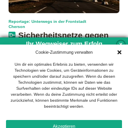
Reportage: Unterwegs in der Frontstadt
Cherson
Sicherheitsnetze gegen
Ihr Wegweiser zum Erfolg
Kamikaze-Drohnen
X
Cookie-Zustimmung verwalten
In der Frontstadt Cherson terrorisieren russische Truppen
die Zivilbevölkerung mit perfider Brutalität. Doch die
Entwicklung und Implementierung eines
Um dir ein optimales Erlebnis zu bieten, verwenden wir
Bewohnerinnen und Bewohner stemmen sich mit
mehr…
nachhaltigen Geschäftsmodells sind für
Technologien wie Cookies, um Geräteinformationen zu
jedes Unternehmen unverzichtbar. Das
speichern und/oder darauf zuzugreifen. Wenn du diesen
Business Model Canvas hilft, sich dabei
Technologien zustimmst, können wir Daten wie das
auf das Wesentliche zu konzentrieren
Surfverhalten oder eindeutige IDs auf dieser Website
und stets im Blick zu behalten, worauf es
verarbeiten. Wenn du deine Zustimmung nicht erteilst oder
wirklich ankommt.
zurückziehst, können bestimmte Merkmale und Funktionen
beeinträchtigt werden.
Abonnieren Sie unseren kostenlosen
Newsletter und laden Sie den
umfassenden Leitfaden für KMU
Impressum
Datenschutz
Kontakt
Drones+
Magazin-
herunter: „Vom Produkt zum Business:
Akzeptieren
Abo
Mediadaten