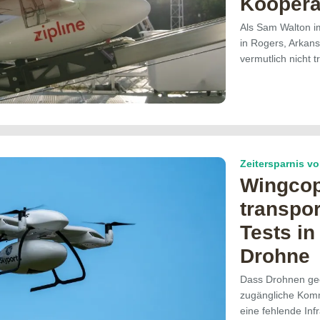
Kooperat
Als Sam Walton i
in Rogers, Arkans
vermutlich nicht
Zeitersparnis v
Wingcop
transpor
Tests in
Drohne
Dass Drohnen gee
zugängliche Kom
eine fehlende Infr