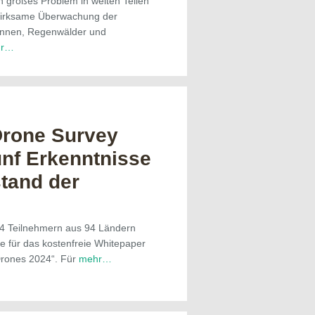
ein großes Problem in weiten Teilen
 wirksame Überwachung der
annen, Regenwälder und
hr…
Drone Survey
ünf Erkenntnisse
tand der
e
4 Teilnehmern aus 94 Ländern
e für das kostenfreie Whitepaper
Drones 2024“. Für
mehr…