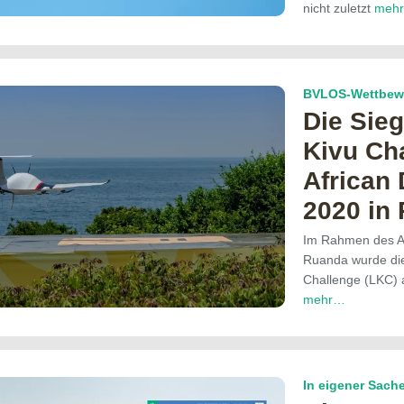
nicht zuletzt
meh
BVLOS-Wettbew
Die Sieg
Kivu Cha
African
2020 in
Im Rahmen des A
Ruanda wurde die
Challenge (LKC) 
mehr…
In eigener Sach