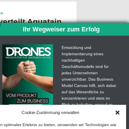
on
erteilt Aquatain
Ihr Wegweiser zum Erfolg
 Sansibar zum
or Malaria
Entwicklung und
, bevor sie entsteht. Frei nach
Implementierung eines
rinzip“ könnte man erklären, wie
nachhaltigen
projekt zur Malariaprävention auf
Geschäftsmodells sind für
jedes Unternehmen
unverzichtbar. Das Business
Model Canvas hilft, sich dabei
auf das Wesentliche zu
konzentrieren und stets im
Blick zu behalten, worauf es
ÄLTERE ARTIKEL →
wirklich ankommt.
Cookie-Zustimmung verwalten
Abonnieren Sie unseren
in optimales Erlebnis zu bieten, verwenden wir Technologien wie