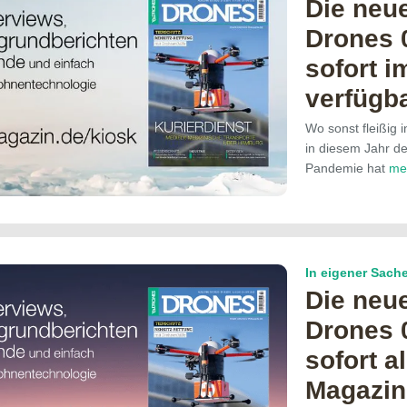
Die neu
Drones 0
sofort i
verfügb
Wo sonst fleißig 
in diesem Jahr de
Pandemie hat
me
In eigener Sach
Die neu
Drones 0
sofort al
Magazin