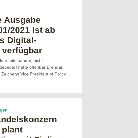
e
e Ausgabe
1/2021 ist ab
s Digital-
 verfügbar
llem miteinander, nicht
debedarf hatte offenbar Brendan
Zeichens Vice President of Policy
…
ngen
andelskonzern
 plant