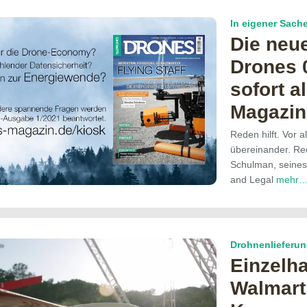
In eigener Sach
Die neu
Drones 0
sofort al
Magazin
Reden hilft. Vor a
übereinander. Re
Schulman, seines 
and Legal
mehr
Drohnenlieferu
Einzelh
Walmart