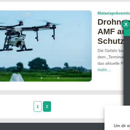
Malariapräventi
Drohne v
X
AMF auf
Schutz v
Die Gefahr bannen
dem „Terminator-P
das aktuelle Pilot
mehr…
1
2
Um dir e