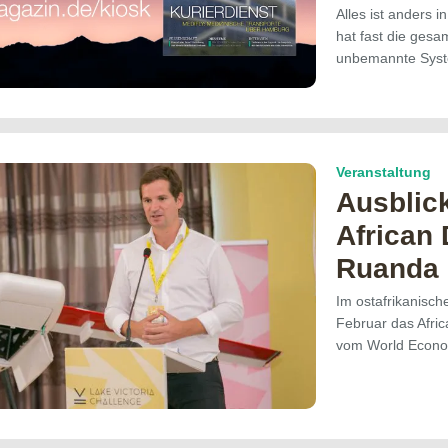
Alles ist anders 
hat fast die gesam
unbemannte Sys
Veranstaltung
Ausblic
African
Ruanda
Im ostafrikanisch
Februar das Afri
vom World Econ