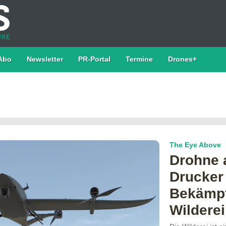
Abo
Newsletter
PR-Portal
Termine
Drones+
The Eye Above
Drohne 
Drucker
Bekämpf
Wilderei