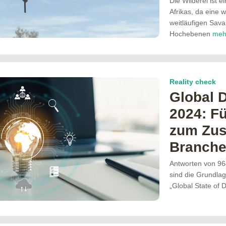
Die Wilderei ist 
Afrikas, da eine
weitläufigen Sav
Hochebenen
me
Reality check
Global 
2024: F
zum Zus
Branch
Antworten von 96
sind die Grundlag
„Global State of 