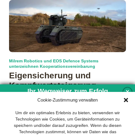
Milrem Robotics und EOS Defence Systems
unterzeichnen Kooperationsvereinbarung
Eigensicherung und
Kampfwert­steigerung
Ihr Wegweiser zum Erfolg
X
Unbemannte Systeme sind zunehmend Bestandteil
Cookie-Zustimmung verwalten
militärischer Einsatzkonzepte. Neben der Verbesserung von
UxS hinsichtlich ihrer Kapazitäten im Bereich IRS
Entwicklung und Implementierung eines
Um dir ein optimales Erlebnis zu bieten, verwenden wir
(Intelligence, Reconnaissance,
mehr…
nachhaltigen Geschäftsmodells sind für
Technologien wie Cookies, um Geräteinformationen zu
jedes Unternehmen unverzichtbar. Das
speichern und/oder darauf zuzugreifen. Wenn du diesen
Business Model Canvas hilft, sich dabei
Technologien zustimmst, können wir Daten wie das
auf das Wesentliche zu konzentrieren