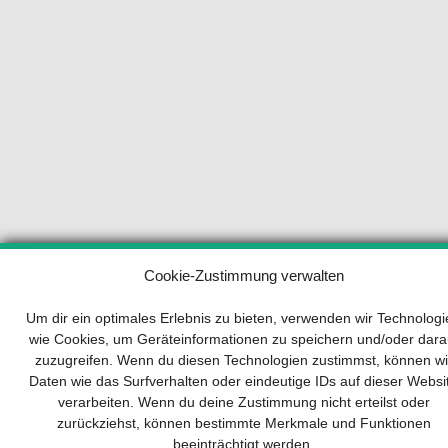
Ihr Wegweiser zum Erfolg
Cookie-Zustimmung verwalten
Um dir ein optimales Erlebnis zu bieten, verwenden wir Technolog
Entwicklung und Implementierung eines
wie Cookies, um Geräteinformationen zu speichern und/oder dara
nachhaltigen Geschäftsmodells sind für jedes
zuzugreifen. Wenn du diesen Technologien zustimmst, können wi
Unternehmen unverzichtbar. Das Business
Daten wie das Surfverhalten oder eindeutige IDs auf dieser Websi
Model Canvas hilft, sich dabei auf das
verarbeiten. Wenn du deine Zustimmung nicht erteilst oder
Wesentliche zu konzentrieren und stets im Blick
zurückziehst, können bestimmte Merkmale und Funktionen
zu behalten, worauf es wirklich ankommt.
beeinträchtigt werden.