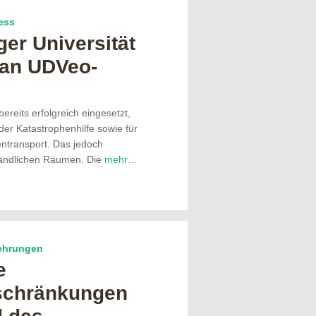
ess
er Universität
 an UDVeo-
reits erfolgreich eingesetzt,
 der Katastrophenhilfe sowie für
transport. Das jedoch
ländlichen Räumen. Die
mehr…
kehrungen
e
schränkungen