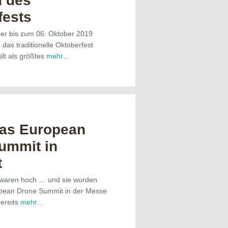
 des
fests
r bis zum 06. Oktober 2019
 das traditionelle Oktoberfest
gilt als größtes
mehr…
das European
ummit in
t
 waren hoch … und sie wurden
ropean Drone Summit in der Messe
bereits
mehr…