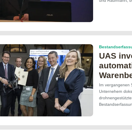
und Raumfahrt, 
Bestandserfass
UAS inve
automati
Warenbe
Im vergangenen S
Unternehem doks.
drohnengestützte 
Bestandserfassu