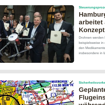
Steuerungsproz
Hamburg
arbeitet
Konzept
Drohnen werden be
beispielsweise in
den Medikamenten
insbesondere in 
Sicherheitsvor
Geplant
Flugein