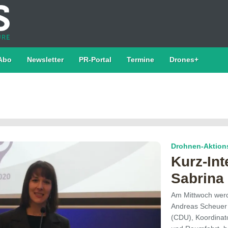
Abo
Newsletter
PR-Portal
Termine
Drones+
Drohnen-Aktion
Kurz-Int
Sabrina
Am Mittwoch wer
Andreas Scheuer
(CDU), Koordinato