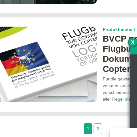
Produktneuheit
BVCP pr
X
Flugbuc
Dokumen
Copter-
Für die gewerbli
von den zuständi
verschiedene Vor
aller Regel
mehr
1
2