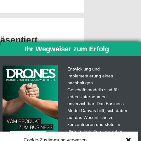
äsentiert
Ihr Wegweiser zum Erfolg
h zur
tation von
Einsätzen
Entwicklung und
Implementierung eines
che Nutzung von Drohnen gibt es
nachhaltigen
gen Landesluftfahrtbehörden
Geschäftsmodells sind für
gaben, untere anderem die in
jedes Unternehmen
…
unverzichtbar. Das Business
Model Canvas hilft, sich dabei
auf das Wesentliche zu
konzentrieren und stets im
Blick zu behalten, worauf es
wirklich ankommt.
Cookie-Zustimmung verwalten