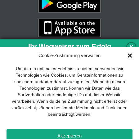
Ihr Wegweiser zum Erfolg
X
Cookie-Zustimmung verwalten
Entwicklung und Implementierung eines
Um dir ein optimales Erlebnis zu bieten, verwenden wir
nachhaltigen Geschäftsmodells sind für
Technologien wie Cookies, um Geräteinformationen zu
jedes Unternehmen unverzichtbar. Das
speichern und/oder darauf zuzugreifen. Wenn du diesen
Business Model Canvas hilft, sich dabei
Technologien zustimmst, können wir Daten wie das
auf das Wesentliche zu konzentrieren
Surfverhalten oder eindeutige IDs auf dieser Website
und stets im Blick zu behalten, worauf es
verarbeiten. Wenn du deine Zustimmung nicht erteilst oder
wirklich ankommt.
zurückziehst, können bestimmte Merkmale und Funktionen
beeinträchtigt werden.
Abonnieren Sie unseren kostenlosen
Newsletter und laden Sie den
umfassenden Leitfaden für KMU
Impressum
Datenschutz
Kontakt
Drones+
Magazin-
herunter: „Vom Produkt zum Business:
Akzeptieren
Abo
Mediadaten