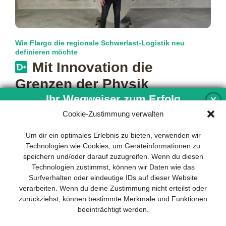
Wie Flargo die regionale Schwerlast-Logistik neu
definieren möchte
Mit Innovation die
Grenzen der Physik
umgehen
Ihr Wegweiser zum Erfolg
X
Cookie-Zustimmung verwalten
Leiser, effizienter, flexibler: Das Unternehmen Flargo möchte
mit einer innovativen Schwerlastdrohne in Marktsegmente
Entwicklung und Implementierung eines
Um dir ein optimales Erlebnis zu bieten, verwenden wir
vorstoßen, in denen bislang vor allem Helikopter
mehr…
nachhaltigen Geschäftsmodells sind für
Technologien wie Cookies, um Geräteinformationen zu
jedes Unternehmen unverzichtbar. Das
speichern und/oder darauf zuzugreifen. Wenn du diesen
Business Model Canvas hilft, sich dabei
Technologien zustimmst, können wir Daten wie das
auf das Wesentliche zu konzentrieren
Surfverhalten oder eindeutige IDs auf dieser Website
und stets im Blick zu behalten, worauf es
verarbeiten. Wenn du deine Zustimmung nicht erteilst oder
wirklich ankommt.
zurückziehst, können bestimmte Merkmale und Funktionen
beeinträchtigt werden.
Abonnieren Sie unseren kostenlosen
Newsletter und laden Sie den