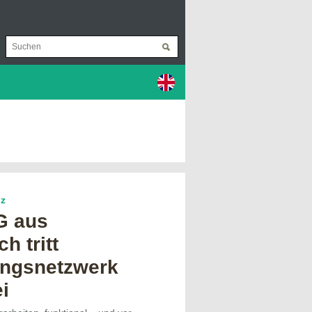
nz
G aus
h tritt
ngsnetzwerk
i