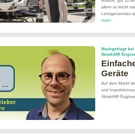
Robust, gut zu ve
allem so leicht w
Letztgenanntes is
mehr…
Nachgefragt bei 
StriekAIR Engin
Einfach
Geräte
Auf dem Markt d
und Inspektionsa
StriekAIR Enginee