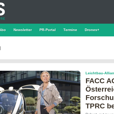
Abo
Newsletter
PR-Portal
Termine
Drones+
u
Leichtbau-Allia
FACC A
Österreic
Forschu
TPRC be