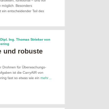
rarbeiten, funktional – und vor
ie möglich. Besonders
t ein entscheidender Teil des
Dipl. Ing. Thomas Strieker von
eering
e und robuste
er Drohnen für Überwachungs-
ufgaben ist die CarryAIR von
ring fast so etwas wie ein
mehr…