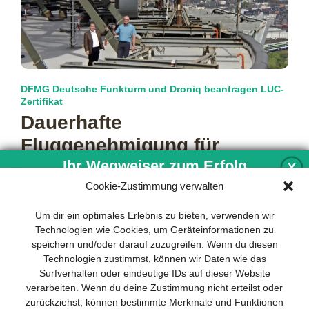
DFMG Deutsche Funkturm und Droniq beantragen LUC-
Zertifikat
Dauerhafte
Fluggenehmigung für
Ihr Wegweiser zum Erfolg
definierte Drohneneinsätze
X
Cookie-Zustimmung verwalten
Bereits seit 2019 setzt die DFMG Deutsche Funkturm GmbH
Drohnen für die Inspektion von Funkstandorten wie den 266
Entwicklung und Implementierung eines
Um dir ein optimales Erlebnis zu bieten, verwenden wir
Meter hohen
mehr…
nachhaltigen Geschäftsmodells sind für
Technologien wie Cookies, um Geräteinformationen zu
jedes Unternehmen unverzichtbar. Das
speichern und/oder darauf zuzugreifen. Wenn du diesen
Business Model Canvas hilft, sich dabei
Technologien zustimmst, können wir Daten wie das
auf das Wesentliche zu konzentrieren
Surfverhalten oder eindeutige IDs auf dieser Website
und stets im Blick zu behalten, worauf es
verarbeiten. Wenn du deine Zustimmung nicht erteilst oder
wirklich ankommt.
zurückziehst, können bestimmte Merkmale und Funktionen