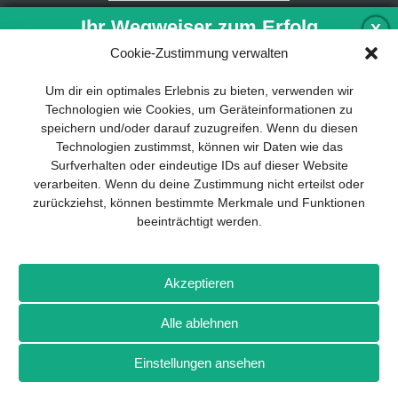
Ihr Wegweiser zum Erfolg
X
Cookie-Zustimmung verwalten
Entwicklung und Implementierung eines
Um dir ein optimales Erlebnis zu bieten, verwenden wir
nachhaltigen Geschäftsmodells sind für
Technologien wie Cookies, um Geräteinformationen zu
jedes Unternehmen unverzichtbar. Das
speichern und/oder darauf zuzugreifen. Wenn du diesen
Business Model Canvas hilft, sich dabei
Technologien zustimmst, können wir Daten wie das
auf das Wesentliche zu konzentrieren
Surfverhalten oder eindeutige IDs auf dieser Website
und stets im Blick zu behalten, worauf es
verarbeiten. Wenn du deine Zustimmung nicht erteilst oder
wirklich ankommt.
zurückziehst, können bestimmte Merkmale und Funktionen
beeinträchtigt werden.
Abonnieren Sie unseren kostenlosen
Newsletter und laden Sie den
umfassenden Leitfaden für KMU
Impressum
Datenschutz
Kontakt
Drones+
Magazin-
herunter: „Vom Produkt zum Business:
Akzeptieren
Abo
Mediadaten
Der Weg zum Erfolg mit dem Business
Model Canvas“.
Alle ablehnen
Weitere Magazine von Wellhausen & Marquardt Medien
Einstellungen ansehen
NEWSLETTER-ANMELDUNG
BROT
BROTpro
Sylvias SPEISEKAMMER
FlugModell
SchiffsModell
TRUCKS & Details
TEDDYS kreativ