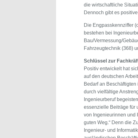
die wirtschaftliche Situ
Dennoch gibt es positive 
Die Engpasskennziffer (o
bestehen bei Ingenieurbe
Bau/Vermessung/Gebäude
Fahrzeugtechnik (368) un
Schlüssel zur Fachkrä
Positiv entwickelt hat s
auf den deutschen Arbei
Bedarf an Beschäftigten 
durch vielfältige Anstr
Ingenieurberuf begeister
essenzielle Beiträge für
von Ingenieurinnen und I
guten Weg.“ Denn die Zu
Ingenieur- und Informati
ausländischen Beschäftig