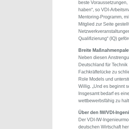
beste Voraussetzungen, 
haben“, so VDI-Arbeitsma
Mentoring-Programm, mit
Mitglied zur Seite geste
Netzwerkveranstaltungen
Qualifizierung“ (IQ) gefö
Breite Maßnahmenpalet
Neben diesen Anstrengu
Deutschland für Technik 
Fachkräftelücke zu schli
Role Models und unters
Willig. „Und es beginnt 
Insgesamt bedarf es ein
wettbewerbsfähig zu halt
Über den IW/VDI-Ingen
Der VDI-IW-Ingenieurmon
deutschen Wirtschaft he