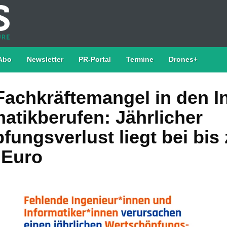
Abo
Newsletter
PR-Portal
Termine
Drones+
Fachkräftemangel in den I
atikberufen: Jährlicher
ungsverlust liegt bei bis 
 Euro