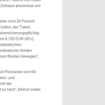
m Zeitraum prozentual von
elen rund 26 Prozent
ndien, der Türkei,
alversicherungspflichtig
und 6.750 EUR (45+).
usländischen
ürokratische Hürden
 zum Bleiben bewegen“,
xel Plünnecke vom IW.
ieur- und
mit der
so hoch“, führt er weiter