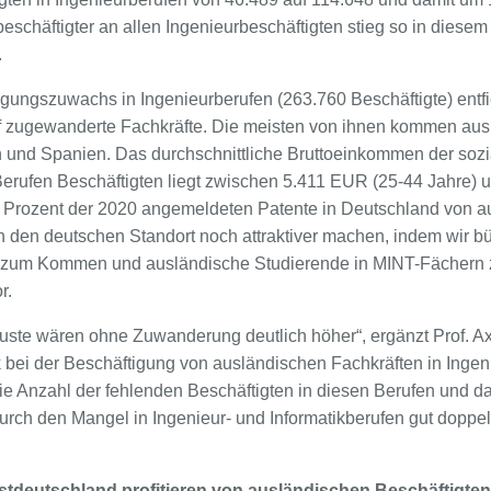
eschäftigter an allen Ingenieurbeschäftigten stieg so in diese
.
ungszuwachs in Ingenieurberufen (263.760 Beschäftigte) entfi
f zugewanderte Fachkräfte. Die meisten von ihnen kommen aus I
ch und Spanien. Das durchschnittliche Bruttoeinkommen der sozi
rufen Beschäftigten liegt zwischen 5.411 EUR (25-44 Jahre) 
 Prozent der 2020 angemeldeten Patente in Deutschland von a
n den deutschen Standort noch attraktiver machen, indem wir b
e zum Kommen und ausländische Studierende in MINT-Fächern
r.
uste wären ohne Zuwanderung deutlich höher“, ergänzt Prof. A
bei der Beschäftigung von ausländischen Fachkräften in Ingen
ie Anzahl der fehlenden Beschäftigten in diesen Berufen und da
rch den Mangel in Ingenieur- und Informatikberufen gut doppelt 
tdeutschland profitieren von ausländischen Beschäftigten