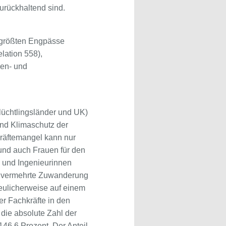
urückhaltend sind.
e größten Engpässe
lation 558),
nen- und
lüchtlingsländer und UK)
und Klimaschutz der
kräftemangel kann nur
und auch Frauen für den
e und Ingenieurinnen
ine vermehrte Zuwanderung
reulicherweise auf einem
r Fachkräfte in den
die absolute Zahl der
46,6 Prozent. Der Anteil