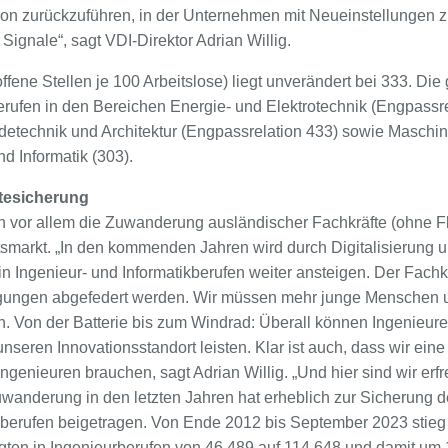
ation zurückzuführen, in der Unternehmen mit Neueinstellungen z
Signale“, sagt VDI-Direktor Adrian Willig.
ffene Stellen je 100 Arbeitslose) liegt unverändert bei 333. Di
rufen in den Bereichen Energie- und Elektrotechnik (Engpassre
technik und Architektur (Engpassrelation 433) sowie Maschi
d Informatik (303).
ftesicherung
ich vor allem die Zuwanderung ausländischer Fachkräfte (ohne F
tsmarkt. „In den kommenden Jahren wird durch Digitalisierung 
in Ingenieur- und Informatikberufen weiter ansteigen. Der Fach
engungen abgefedert werden. Wir müssen mehr junge Menschen 
n. Von der Batterie bis zum Windrad: Überall können Ingenieur
 unseren Innovationsstandort leisten. Klar ist auch, dass wir e
ngenieuren brauchen, sagt Adrian Willig. „Und hier sind wir erf
wanderung in den letzten Jahren hat erheblich zur Sicherung de
kberufen beigetragen. Von Ende 2012 bis September 2023 stieg 
ten in Ingenieurberufen von 46.489 auf 114.648 und damit um 1