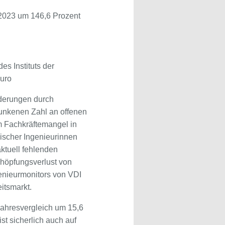
 2023 um 146,6 Prozent
es Instituts der
Euro
rderungen durch
sunkenen Zahl an offenen
em Fachkräftemangel in
discher Ingenieurinnen
ktuell fehlenden
chöpfungsverlust von
enieurmonitors von VDI
itsmarkt.
rjahresvergleich um 15,6
t sicherlich auch auf