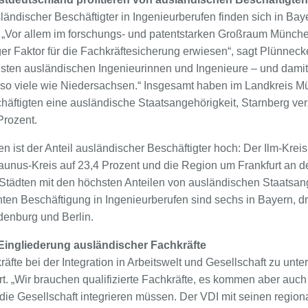
ländischer Beschäftigter in Ingenieurberufen finden sich in Ba
 „Vor allem im forschungs- und patentstarken Großraum München
r Faktor für die Fachkräftesicherung erwiesen“, sagt Plünnecke.
sten ausländischen Ingenieurinnen und Ingenieure – und damit
 so viele wie Niedersachsen.“ Insgesamt haben im Landkreis M
chäftigten eine ausländische Staatsangehörigkeit, Starnberg ve
Prozent.
 ist der Anteil ausländischer Beschäftigter hoch: Der Ilm-Krei
aunus-Kreis auf 23,4 Prozent und die Region um Frankfurt an de
/Städten mit den höchsten Anteilen von ausländischen Staatsan
hten Beschäftigung in Ingenieurberufen sind sechs in Bayern, d
denburg und Berlin.
Eingliederung ausländischer Fachkräfte
te bei der Integration in Arbeitswelt und Gesellschaft zu unter
ert. „Wir brauchen qualifizierte Fachkräfte, es kommen aber auch
 die Gesellschaft integrieren müssen. Der VDI mit seinen regiona