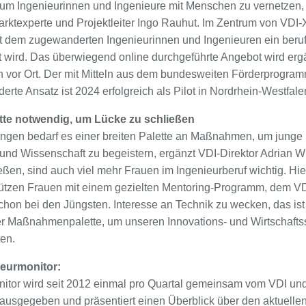
um Ingenieurinnen und Ingenieure mit Menschen zu vernetzen, 
rktexperte und Projektleiter Ingo Rauhut. Im Zentrum von VDI-
 dem zugewanderten Ingenieurinnen und Ingenieuren ein beruf
llt wird. Das überwiegend online durchgeführte Angebot wird erg
 vor Ort. Der mit Mitteln aus dem bundesweiten Förderprogramm
rderte Ansatz ist 2024 erfolgreich als Pilot in Nordrhein-Westfale
te notwendig, um Lücke zu schließen
ngen bedarf es einer breiten Palette an Maßnahmen, um junge
und Wissenschaft zu begeistern, ergänzt VDI-Direktor Adrian Wi
eßen, sind auch viel mehr Frauen im Ingenieurberuf wichtig. Hi
tützen Frauen mit einem gezielten Mentoring-Programm, dem V
schon bei den Jüngsten. Interesse an Technik zu wecken, das ist
er Maßnahmenpalette, um unseren Innovations- und Wirtschafts
en.
ieurmonitor:
itor wird seit 2012 einmal pro Quartal gemeinsam vom VDI und 
rausgegeben und präsentiert einen Überblick über den aktuelle