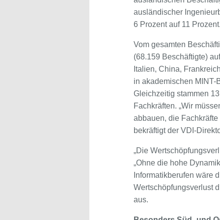
ausländischer Ingenieurb
6 Prozent auf 11 Prozent
Vom gesamten Beschäftig
(68.159 Beschäftigte) au
Italien, China, Frankrei
in akademischen MINT-Be
Gleichzeitig stammen 13
Fachkräften. „Wir müsse
abbauen, die Fachkräft
bekräftigt der VDI-Direkto
„Die Wertschöpfungsverl
„Ohne die hohe Dynamik 
Informatikberufen wäre d
Wertschöpfungsverlust du
aus.
Besonders Süd- und Os