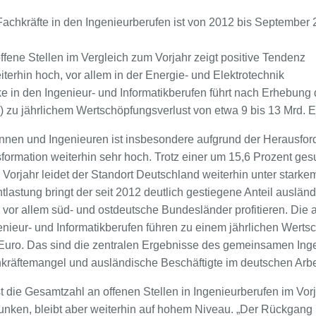
Fachkräfte in den Ingenieurberufen ist von 2012 bis September
ffene Stellen im Vergleich zum Vorjahr zeigt positive Tendenz
iterhin hoch, vor allem in der Energie- und Elektrotechnik
e in den Ingenieur- und Informatikberufen führt nach Erhebung d
) zu jährlichem Wertschöpfungsverlust von etwa 9 bis 13 Mrd. 
innen und Ingenieuren ist insbesondere aufgrund der Herausfo
sformation weiterhin sehr hoch. Trotz einer um 15,6 Prozent ge
 Vorjahr leidet der Standort Deutschland weiterhin unter stark
tlastung bringt der seit 2012 deutlich gestiegene Anteil auslän
vor allem süd- und ostdeutsche Bundesländer profitieren. Die a
enieur- und Informatikberufen führen zu einem jährlichen Werts
n Euro. Das sind die zentralen Ergebnisse des gemeinsamen Ing
äftemangel und ausländische Beschäftigte im deutschen Arbe
st die Gesamtzahl an offenen Stellen in Ingenieurberufen im Vo
nken, bleibt aber weiterhin auf hohem Niveau. „Der Rückgang is