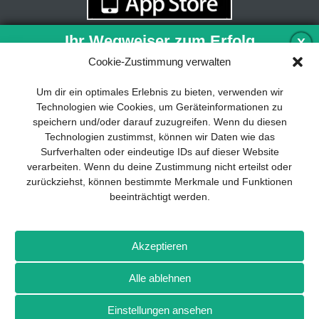
Ihr Wegweiser zum Erfolg
X
Cookie-Zustimmung verwalten
Entwicklung und Implementierung eines
Um dir ein optimales Erlebnis zu bieten, verwenden wir
nachhaltigen Geschäftsmodells sind für
Technologien wie Cookies, um Geräteinformationen zu
jedes Unternehmen unverzichtbar. Das
speichern und/oder darauf zuzugreifen. Wenn du diesen
Business Model Canvas hilft, sich dabei
Technologien zustimmst, können wir Daten wie das
auf das Wesentliche zu konzentrieren
Surfverhalten oder eindeutige IDs auf dieser Website
und stets im Blick zu behalten, worauf es
verarbeiten. Wenn du deine Zustimmung nicht erteilst oder
wirklich ankommt.
zurückziehst, können bestimmte Merkmale und Funktionen
beeinträchtigt werden.
Abonnieren Sie unseren kostenlosen
Newsletter und laden Sie den
umfassenden Leitfaden für KMU
Impressum
Datenschutz
Kontakt
Drones+
Magazin-
herunter: „Vom Produkt zum Business:
Akzeptieren
Abo
Mediadaten
Der Weg zum Erfolg mit dem Business
Model Canvas“.
Alle ablehnen
Weitere Magazine von Wellhausen & Marquardt Medien
Einstellungen ansehen