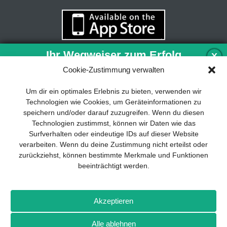
Ihr Wegweiser zum Erfolg
X
Cookie-Zustimmung verwalten
Entwicklung und Implementierung eines
Um dir ein optimales Erlebnis zu bieten, verwenden wir
nachhaltigen Geschäftsmodells sind für
Technologien wie Cookies, um Geräteinformationen zu
jedes Unternehmen unverzichtbar. Das
speichern und/oder darauf zuzugreifen. Wenn du diesen
Business Model Canvas hilft, sich dabei
Technologien zustimmst, können wir Daten wie das
auf das Wesentliche zu konzentrieren
Surfverhalten oder eindeutige IDs auf dieser Website
und stets im Blick zu behalten, worauf es
verarbeiten. Wenn du deine Zustimmung nicht erteilst oder
wirklich ankommt.
zurückziehst, können bestimmte Merkmale und Funktionen
beeinträchtigt werden.
Abonnieren Sie unseren kostenlosen
Newsletter und laden Sie den
umfassenden Leitfaden für KMU
Impressum
Datenschutz
Kontakt
Drones+
Magazin-
herunter: „Vom Produkt zum Business:
Akzeptieren
Abo
Mediadaten
Der Weg zum Erfolg mit dem Business
Model Canvas“.
Alle ablehnen