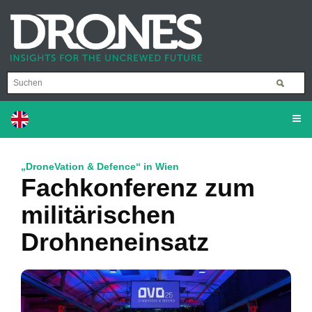
„DroneVation & Defence“ in Wien
Fachkonferenz zum
militärischen
Drohneneinsatz