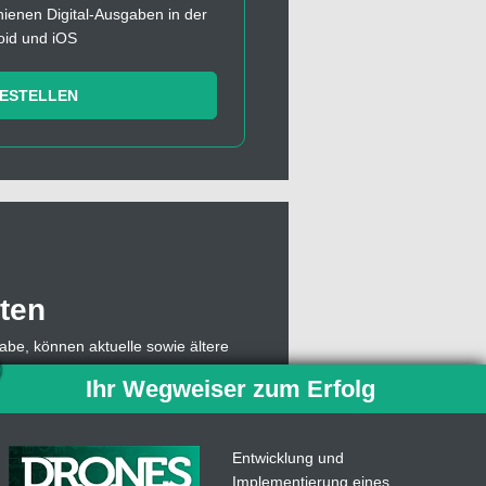
chienen Digital-Ausgaben in der
oid und iOS
BESTELLEN
ten
abe, können aktuelle sowie ältere
, muss sich dazu lediglich mit einer
Ihr Wegweiser zum Erfolg
owie die Abonummer eingeben,
 Abo weiterhin Einzelausgaben des
ben.
Entwicklung und
Implementierung eines
len. Mit der
Drones
-App für