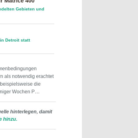
r Matrice 400
iedelten Gebieten und
 Detroit statt
Rahmenbedingungen
rn als notwendig erachtet
beispielsweise die
weniger Wochen P…
lle hinterlegen, damit
e hinzu.