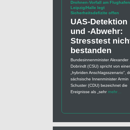
Drohnen-Vorfall am Flughafen
Leipzig/Halle legt
Sicherheitsdefizite offen
UAS-Detektion
und -Abwehr:
Stresstest nich
bestanden
Bundesinnenminister Alexander
Dobrindt (CSU) spricht von ein
„hybriden Anschlagsszenario“, d
sächsische Innenminister Armin
Schuster (CDU) bezeichnet die
Ereignisse als „sehr
mehr…