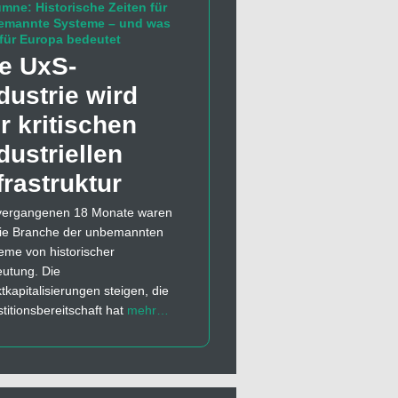
mne: Historische Zeiten für
emannte Systeme – und was
für Europa bedeutet
e UxS-
dustrie wird
r kritischen
dustriellen
frastruktur
vergangenen 18 Monate waren
die Branche der unbemannten
eme von historischer
utung. Die
tkapitalisierungen steigen, die
stitionsbereitschaft hat
mehr…