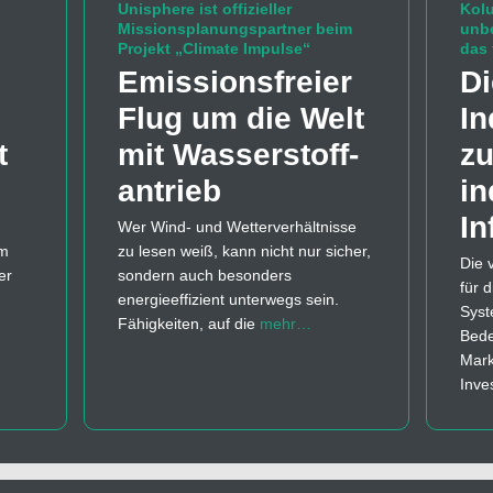
Unisphere ist offizieller
Kolu
Missionsplanungspartner beim
unb
Projekt „Climate Impulse“
das 
Emissions­freier
Di
Flug um die Welt
In
t
mit Wasserstoff­
zu
antrieb
in
In
Wer Wind- und Wetterverhältnisse
em
zu lesen weiß, kann nicht nur sicher,
Die 
er
sondern auch besonders
für 
energieeffizient unterwegs sein.
Syst
Fähigkeiten, auf die
mehr…
Bede
Mark
Inve