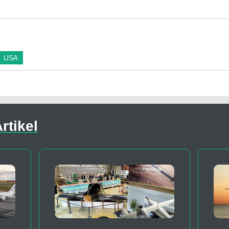
USA
rtikel