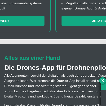
fos über unbemannte Systeme
Zugriff auf alle bisher ers
Luft
eigenen Drones-App für Andr
ONES+
JETZT 
Alles aus einer Hand
Die Drones-App für Drohnenpilo
Alle Abonnenten, sowohl der digitalen als auch der gedruckten Ausg
X
Ausgaben lesen. Wer erstmals die
Drones
-App installiert und nutzt
E-Mail-Adresse und Passwort registrieren – geht ganz schnell – s
schon kann es losgehen. Selbstverständlich lassen sich auch ohne
Digital-Magazins und workbooks über gängige Bezahldienste erwer
Lesen Sie das Magazin für die Drone-Economy wann und wo Sie wol