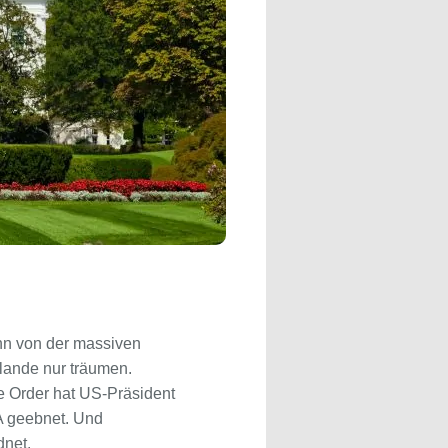
nn von der massiven
ulande nur träumen.
e Order hat US-Präsident
A geebnet. Und
dnet.