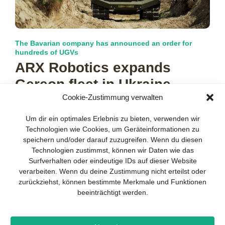
The Bavarian company has announced an order for
hundreds of UGVs
ARX Robotics expands
Gereon fleet in Ukraine
Cookie-Zustimmung verwalten
Unmanned Ground Vehicles (UGVs) have proven to be an
Your guide to success
X
indispensable technology in military applications. Among the
Um dir ein optimales Erlebnis zu bieten, verwenden wir
leading providers in this
more…
Technologien wie Cookies, um Geräteinformationen zu
Developing and implementing a
speichern und/oder darauf zuzugreifen. Wenn du diesen
sustainable business model is essential
Technologien zustimmst, können wir Daten wie das
for any company. The Business Model
Surfverhalten oder eindeutige IDs auf dieser Website
Canvas helps to stay focused on the
verarbeiten. Wenn du deine Zustimmung nicht erteilst oder
essentials and keep in mind what really
zurückziehst, können bestimmte Merkmale und Funktionen
matters.
beeinträchtigt werden.
Subscribe to our free newsletter services
and download the comprehensive guide
Imprint
Privacy policy
Contact
Drones+
Magazine
for SMEs: „From product to business: