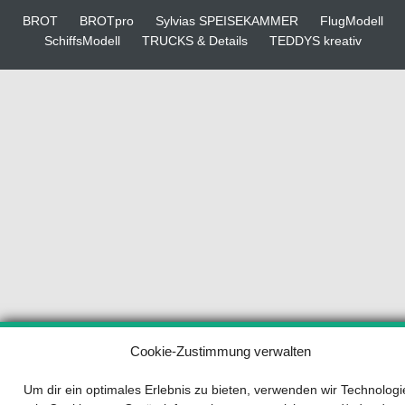
BROT
BROTpro
Sylvias SPEISEKAMMER
FlugModell
SchiffsModell
TRUCKS & Details
TEDDYS kreativ
Ihr Wegweiser zum Erfolg
Cookie-Zustimmung verwalten
Um dir ein optimales Erlebnis zu bieten, verwenden wir Technolog
Entwicklung und Implementierung eines