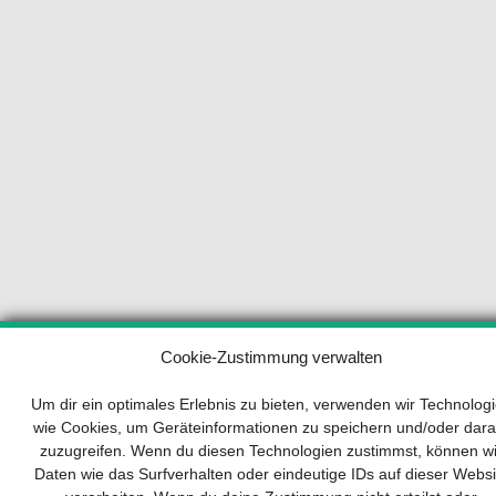
Ihr Wegweiser zum Erfolg
Cookie-Zustimmung verwalten
Um dir ein optimales Erlebnis zu bieten, verwenden wir Technolog
Entwicklung und Implementierung eines
wie Cookies, um Geräteinformationen zu speichern und/oder dara
nachhaltigen Geschäftsmodells sind für jedes
zuzugreifen. Wenn du diesen Technologien zustimmst, können wi
Unternehmen unverzichtbar. Das Business
Daten wie das Surfverhalten oder eindeutige IDs auf dieser Websi
Model Canvas hilft, sich dabei auf das