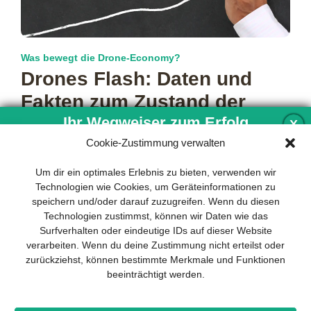
Was bewegt die Drone-Economy?
Drones Flash: Daten und
Fakten zum Zustand der
Ihr Wegweiser zum Erfolg
Branche
X
Cookie-Zustimmung verwalten
Was bewegt die Drone-Economy? Wie bewerten die
Unternehmen ihr derzeitiges Marktumfeld? Und wie schätzen
Entwicklung und Implementierung eines
Um dir ein optimales Erlebnis zu bieten, verwenden wir
sie die künftige Entwicklung der Branche
mehr…
nachhaltigen Geschäftsmodells sind für
Technologien wie Cookies, um Geräteinformationen zu
jedes Unternehmen unverzichtbar. Das
speichern und/oder darauf zuzugreifen. Wenn du diesen
Business Model Canvas hilft, sich dabei
Technologien zustimmst, können wir Daten wie das
auf das Wesentliche zu konzentrieren
Surfverhalten oder eindeutige IDs auf dieser Website
und stets im Blick zu behalten, worauf es
verarbeiten. Wenn du deine Zustimmung nicht erteilst oder
wirklich ankommt.
zurückziehst, können bestimmte Merkmale und Funktionen
beeinträchtigt werden.
Abonnieren Sie unseren kostenlosen
Newsletter und laden Sie den
umfassenden Leitfaden für KMU
Impressum
Datenschutz
Kontakt
Drones+
Magazin-