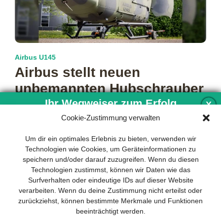
Airbus U145
Airbus stellt neuen
unbemannten Hubschrauber
vor
Ihr Wegweiser zum Erfolg
X
Cookie-Zustimmung verwalten
Airbus Helicopters erweitert sein Portfolio um die U145, eine
unbemannte Variante des bewährten Hubschraubermodells
Entwicklung und Implementierung eines
Um dir ein optimales Erlebnis zu bieten, verwenden wir
H145. Mit diesem Schritt kombiniert der
mehr…
nachhaltigen Geschäftsmodells sind für
Technologien wie Cookies, um Geräteinformationen zu
jedes Unternehmen unverzichtbar. Das
speichern und/oder darauf zuzugreifen. Wenn du diesen
Business Model Canvas hilft, sich dabei
Technologien zustimmst, können wir Daten wie das
auf das Wesentliche zu konzentrieren
Surfverhalten oder eindeutige IDs auf dieser Website
und stets im Blick zu behalten, worauf es
verarbeiten. Wenn du deine Zustimmung nicht erteilst oder
wirklich ankommt.
zurückziehst, können bestimmte Merkmale und Funktionen
beeinträchtigt werden.
Abonnieren Sie unseren kostenlosen