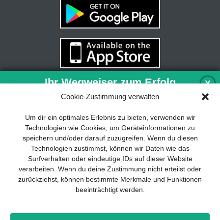
Ihr Wegweiser zum Erfolg
X
Cookie-Zustimmung verwalten
Entwicklung und Implementierung eines
Um dir ein optimales Erlebnis zu bieten, verwenden wir
nachhaltigen Geschäftsmodells sind für
Technologien wie Cookies, um Geräteinformationen zu
jedes Unternehmen unverzichtbar. Das
speichern und/oder darauf zuzugreifen. Wenn du diesen
Business Model Canvas hilft, sich dabei
Technologien zustimmst, können wir Daten wie das
auf das Wesentliche zu konzentrieren
Surfverhalten oder eindeutige IDs auf dieser Website
und stets im Blick zu behalten, worauf es
verarbeiten. Wenn du deine Zustimmung nicht erteilst oder
wirklich ankommt.
zurückziehst, können bestimmte Merkmale und Funktionen
beeinträchtigt werden.
Abonnieren Sie unseren kostenlosen
Newsletter und laden Sie den
umfassenden Leitfaden für KMU
Impressum
Datenschutz
Kontakt
Drones+
Magazin-