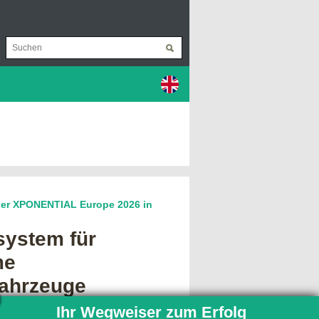
der XPONENTIAL Europe 2026 in
system für
me
ahrzeuge
 praktische Informatik der TU
Ihr Wegweiser zum Erfolg