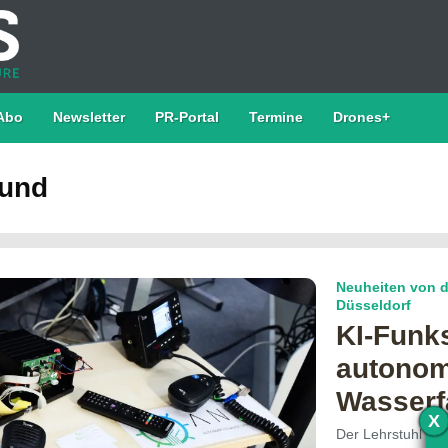
Abo
Newsletter
PR-Portal
Termine
Drones+
mund
Neuheiten von 
Düsseldorf
KI-Funk
autono
Wasserf
X
Der Lehrstuhl für