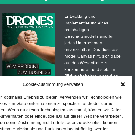
elt ein KI-gestütztes Funksystem
Wasserfahrzeuge (USVs). Dieses
uf
mehr…
Entwicklung und
Implementierung eines
nachhaltigen
Geschäftsmodells sind für
jedes Unternehmen
unverzichtbar. Das Business
Model Canvas hilft, sich dabei
auf das Wesentliche zu
konzentrieren und stets im
Blick zu behalten, worauf es
wirklich ankommt.
Cookie-Zustimmung verwalten
adaten
Abonnieren Sie unseren
in optimales Erlebnis zu bieten, verwenden wir Technologien wie
kostenlosen Newsletter und
ies, um Geräteinformationen zu speichern und/oder darauf
laden Sie den umfassenden
fen. Wenn du diesen Technologien zustimmst, können wir Daten
etails
TEDDYS kreativ
Leitfaden für KMU herunter:
urfverhalten oder eindeutige IDs auf dieser Website verarbeiten.
u deine Zustimmung nicht erteilst oder zurückziehst, können
„Vom Produkt zum Business:
stimmte Merkmale und Funktionen beeinträchtigt werden.
Der Weg zum Erfolg mit dem