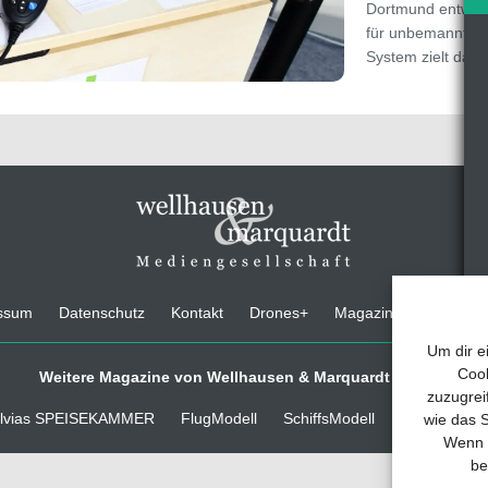
Dortmund entwick
für unbemannte 
System zielt dara
ssum
Datenschutz
Kontakt
Drones+
Magazin-Abo
Medi
Um dir e
Cook
Weitere Magazine von Wellhausen & Marquardt Medien
zuzugrei
lvias SPEISEKAMMER
FlugModell
SchiffsModell
TRUCKS & D
wie das S
Wenn d
be