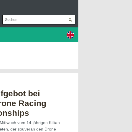
fgebot bei
rone Racing
onships
ittwoch vom 14-jährigen Killian
eten, der souverän den Drone