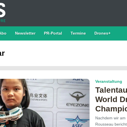
Abo
Newsletter
PR-Portal
Termine
Drones+
ar
Veranstaltung
Talentau
World D
Champi
Nachdem wir am M
Rousseau bericht