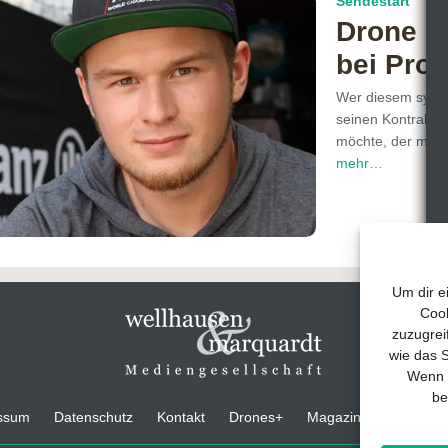
Sendestart
Drone R
bei Pro
Wer diesem symp
seinen Kontrahen
möchte, der muss
mehr…
Um dir e
Cook
zuzugrei
wie das S
Wenn d
be
ssum
Datenschutz
Kontakt
Drones+
Magazin-Abo
Medi