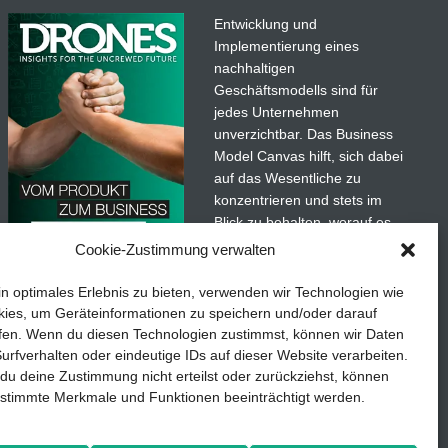
Entwicklung und
acing League
Implementierung eines
Sieben MAXX
nachhaltigen
Geschäftsmodells sind für
athischen jungen Mann und
jedes Unternehmen
ten bei der Arbeit zusehen
unverzichtbar. Das Business
 am Sonntagabend (02. Juli, ab
Model Canvas hilft, sich dabei
auf das Wesentliche zu
konzentrieren und stets im
Blick zu behalten, worauf es
wirklich ankommt.
Cookie-Zustimmung verwalten
Abonnieren Sie unseren
in optimales Erlebnis zu bieten, verwenden wir Technologien wie
kostenlosen Newsletter und
ies, um Geräteinformationen zu speichern und/oder darauf
laden Sie den umfassenden
fen. Wenn du diesen Technologien zustimmst, können wir Daten
Leitfaden für KMU herunter:
urfverhalten oder eindeutige IDs auf dieser Website verarbeiten.
u deine Zustimmung nicht erteilst oder zurückziehst, können
„Vom Produkt zum Business:
stimmte Merkmale und Funktionen beeinträchtigt werden.
Der Weg zum Erfolg mit dem
adaten
Business Model Canvas“.