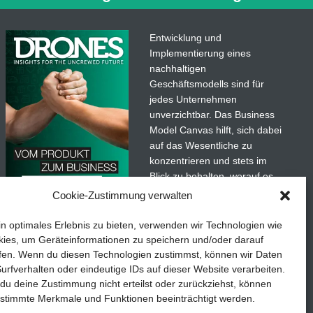
 Hedgehopper) und der
mehr…
Entwicklung und
Implementierung eines
nachhaltigen
Geschäftsmodells sind für
jedes Unternehmen
unverzichtbar. Das Business
Model Canvas hilft, sich dabei
auf das Wesentliche zu
konzentrieren und stets im
Blick zu behalten, worauf es
wirklich ankommt.
Cookie-Zustimmung verwalten
adaten
Abonnieren Sie unseren
in optimales Erlebnis zu bieten, verwenden wir Technologien wie
kostenlosen Newsletter und
ies, um Geräteinformationen zu speichern und/oder darauf
laden Sie den umfassenden
fen. Wenn du diesen Technologien zustimmst, können wir Daten
etails
TEDDYS kreativ
Leitfaden für KMU herunter:
urfverhalten oder eindeutige IDs auf dieser Website verarbeiten.
u deine Zustimmung nicht erteilst oder zurückziehst, können
„Vom Produkt zum Business:
stimmte Merkmale und Funktionen beeinträchtigt werden.
Der Weg zum Erfolg mit dem