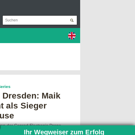
eries
 Dresden: Maik
t als Sieger
use
nen der Conrad Electronic Drone
Ihr Wegweiser zum Erfolg
2017 (DARS) waren Top-Qualifyer