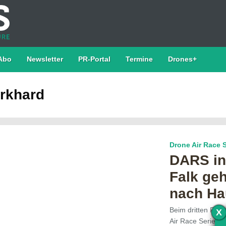
Abo
Newsletter
PR-Portal
Termine
Drones+
urkhard
Drone Air Race S
DARS in
Falk geh
nach Ha
Beim dritten Ren
X
Air Race Series 