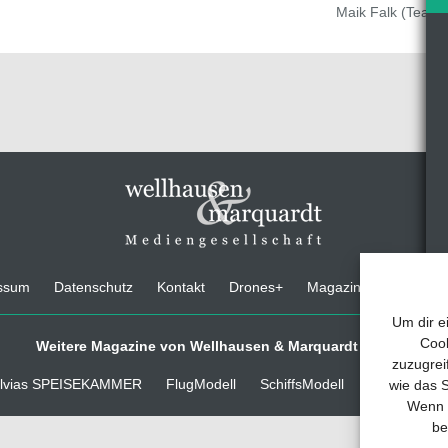
Maik Falk (Team
ssum
Datenschutz
Kontakt
Drones+
Magazin-Abo
Medi
Um dir e
Cook
Weitere Magazine von Wellhausen & Marquardt Medien
zuzugrei
lvias SPEISEKAMMER
FlugModell
SchiffsModell
TRUCKS & D
wie das S
Wenn d
be