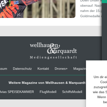
Down Under war 
obenauf. Nach v
nahm der 15-jähr
Goldmedaille der
ssum
Datenschutz
Kontakt
Drones+
Magazin-Abo
Medi
Um dir e
Cook
Weitere Magazine von Wellhausen & Marquardt Medien
zuzugrei
lvias SPEISEKAMMER
FlugModell
SchiffsModell
TRUCKS & D
wie das S
Wenn d
be