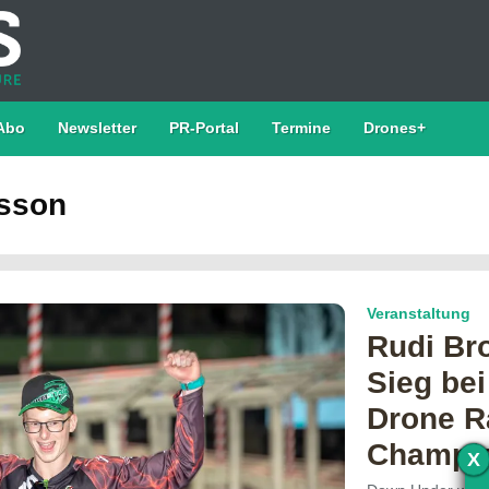
Abo
Newsletter
PR-Portal
Termine
Drones+
lsson
Veranstaltung
Rudi Br
Sieg bei
Drone R
Champi
X