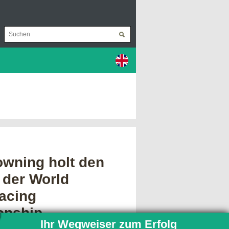
owning holt den
 der World
acing
onship
Ihr Wegweiser zum Erfolg