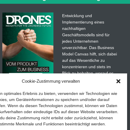
im chinesischen Shenzhen
ier spannenden Wettkampftagen
ige Rudi Browning die
Entwicklung und
 FAI
mehr…
Implementierung eines
nachhaltigen
Geschäftsmodells sind für
jedes Unternehmen
unverzichtbar. Das Business
Model Canvas hilft, sich dabei
auf das Wesentliche zu
konzentrieren und stets im
Blick zu behalten, worauf es
wirklich ankommt.
Cookie-Zustimmung verwalten
adaten
Abonnieren Sie unseren
in optimales Erlebnis zu bieten, verwenden wir Technologien wie
kostenlosen Newsletter und
ies, um Geräteinformationen zu speichern und/oder darauf
laden Sie den umfassenden
fen. Wenn du diesen Technologien zustimmst, können wir Daten
etails
TEDDYS kreativ
Leitfaden für KMU herunter:
urfverhalten oder eindeutige IDs auf dieser Website verarbeiten.
u deine Zustimmung nicht erteilst oder zurückziehst, können
„Vom Produkt zum Business:
stimmte Merkmale und Funktionen beeinträchtigt werden.
Der Weg zum Erfolg mit dem