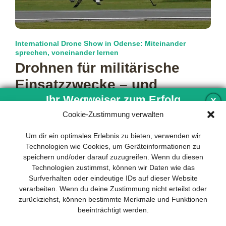
International Drone Show in Odense: Miteinander
sprechen, voneinander lernen
Drohnen für militärische
Einsatzzwecke – und
darüber hinaus
Ihr Wegweiser zum Erfolg
X
Cookie-Zustimmung verwalten
Dass der Weg vom guten Produkt zum marktfähigen Angebot
beschwerlich sein kann, erleben zahlreiche Unternehmen in
Entwicklung und Implementierung eines
Um dir ein optimales Erlebnis zu bieten, verwenden wir
der UxS-Industrie derzeit aus
mehr…
nachhaltigen Geschäftsmodells sind für
Technologien wie Cookies, um Geräteinformationen zu
jedes Unternehmen unverzichtbar. Das
speichern und/oder darauf zuzugreifen. Wenn du diesen
Business Model Canvas hilft, sich dabei
Technologien zustimmst, können wir Daten wie das
auf das Wesentliche zu konzentrieren
Surfverhalten oder eindeutige IDs auf dieser Website
und stets im Blick zu behalten, worauf es
verarbeiten. Wenn du deine Zustimmung nicht erteilst oder
wirklich ankommt.
zurückziehst, können bestimmte Merkmale und Funktionen
beeinträchtigt werden.
Abonnieren Sie unseren kostenlosen
Newsletter und laden Sie den