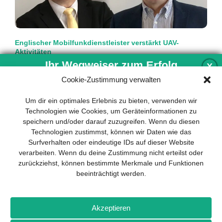
Englischer Mobilfunkdienstleister verstärkt UAV-
Aktivitäten
Inmarsat rüstet personell auf
Ihr Wegweiser zum Erfolg
X
Cookie-Zustimmung verwalten
Das britische Unternehmen Inmarsat mit Sitz in London
gehört zu den führenden Anbietern für kommerzielle Dienste
Entwicklung und Implementierung eines
Um dir ein optimales Erlebnis zu bieten, verwenden wir
zur satellitengestützten Telefonie und
mehr…
nachhaltigen Geschäftsmodells sind für
Technologien wie Cookies, um Geräteinformationen zu
jedes Unternehmen unverzichtbar. Das
speichern und/oder darauf zuzugreifen. Wenn du diesen
Business Model Canvas hilft, sich dabei
Technologien zustimmst, können wir Daten wie das
auf das Wesentliche zu konzentrieren
Surfverhalten oder eindeutige IDs auf dieser Website
und stets im Blick zu behalten, worauf es
verarbeiten. Wenn du deine Zustimmung nicht erteilst oder
wirklich ankommt.
zurückziehst, können bestimmte Merkmale und Funktionen
beeinträchtigt werden.
Abonnieren Sie unseren kostenlosen
Newsletter und laden Sie den
umfassenden Leitfaden für KMU
Impressum
Datenschutz
Kontakt
Drones+
Magazin-
herunter: „Vom Produkt zum Business:
Akzeptieren
Abo
Mediadaten
Der Weg zum Erfolg mit dem Business