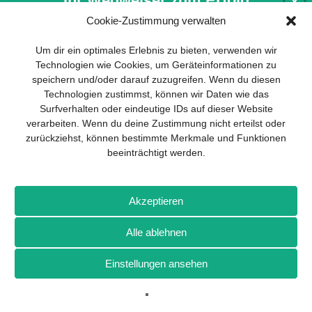
Ihr Wegweiser zum Erfolg
X
Beim dritten Rennen der Conrad Electronic Drone Air Race
Cookie-Zustimmung verwalten
Series 2017 (DARS) waren Top-Qualifyer Maik Falk (Team
Hedgehopper) und der
mehr…
Entwicklung und Implementierung eines
Um dir ein optimales Erlebnis zu bieten, verwenden wir
nachhaltigen Geschäftsmodells sind für
Technologien wie Cookies, um Geräteinformationen zu
jedes Unternehmen unverzichtbar. Das
speichern und/oder darauf zuzugreifen. Wenn du diesen
Business Model Canvas hilft, sich dabei
Technologien zustimmst, können wir Daten wie das
auf das Wesentliche zu konzentrieren
Surfverhalten oder eindeutige IDs auf dieser Website
und stets im Blick zu behalten, worauf es
verarbeiten. Wenn du deine Zustimmung nicht erteilst oder
wirklich ankommt.
zurückziehst, können bestimmte Merkmale und Funktionen
beeinträchtigt werden.
Abonnieren Sie unseren kostenlosen
Newsletter und laden Sie den
Impressum
Datenschutz
Kontakt
Drones+
Magazin-
umfassenden Leitfaden für KMU
Abo
Mediadaten
herunter: „Vom Produkt zum Business:
Akzeptieren
Der Weg zum Erfolg mit dem Business
Model Canvas“.
Weitere Magazine von Wellhausen & Marquardt Medien
Alle ablehnen
BROT
BROTpro
Sylvias SPEISEKAMMER
FlugModell
Einstellungen ansehen
SchiffsModell
TRUCKS & Details
TEDDYS kreativ
NEWSLETTER-ANMELDUNG