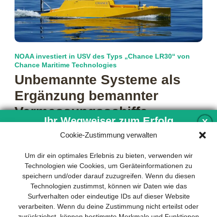
NOAA investiert in USV des Typs „Chance LR30“ von
Chance Maritime Technologies
Unbemannte Systeme als
Ergänzung bemannter
Vermessungsschiffe
Ihr Wegweiser zum Erfolg
X
Die US-amerikanische Wetter- und Ozeanografiebehörde
Cookie-Zustimmung verwalten
NOAA (National Oceanic and Atmospheric Administration)
setzt bei der Modernisierung ihrer Flotte auf das Miteinander
Entwicklung und Implementierung eines
Um dir ein optimales Erlebnis zu bieten, verwenden wir
mehr…
nachhaltigen Geschäftsmodells sind für
Technologien wie Cookies, um Geräteinformationen zu
jedes Unternehmen unverzichtbar. Das
speichern und/oder darauf zuzugreifen. Wenn du diesen
Business Model Canvas hilft, sich dabei
Technologien zustimmst, können wir Daten wie das
auf das Wesentliche zu konzentrieren
Surfverhalten oder eindeutige IDs auf dieser Website
und stets im Blick zu behalten, worauf es
verarbeiten. Wenn du deine Zustimmung nicht erteilst oder
wirklich ankommt.
zurückziehst, können bestimmte Merkmale und Funktionen