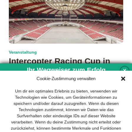
Veranstaltung
Intercopter Racing Cup in
Dortmund
Ihr Wegweiser zum Erfolg
X
Cookie-Zustimmung verwalten
Die Intermodellbau in der Messe Westfalenhallen Dortmund
gehört zu den weltgrößten Events für Modellbau und
Entwicklung und Implementierung eines
Um dir ein optimales Erlebnis zu bieten, verwenden wir
Modellsport. Mehr als 20.000 Modelle
mehr…
nachhaltigen Geschäftsmodells sind für
Technologien wie Cookies, um Geräteinformationen zu
jedes Unternehmen unverzichtbar. Das
speichern und/oder darauf zuzugreifen. Wenn du diesen
Business Model Canvas hilft, sich dabei
Technologien zustimmst, können wir Daten wie das
auf das Wesentliche zu konzentrieren
Surfverhalten oder eindeutige IDs auf dieser Website
und stets im Blick zu behalten, worauf es
verarbeiten. Wenn du deine Zustimmung nicht erteilst oder
wirklich ankommt.
zurückziehst, können bestimmte Merkmale und Funktionen