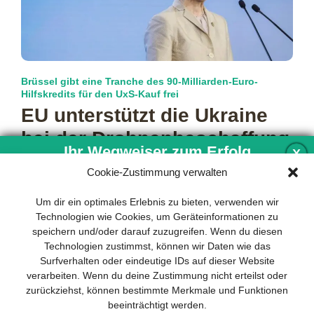
Brüssel gibt eine Tranche des 90-Milliarden-Euro-
Hilfskredits für den UxS-Kauf frei
EU unterstützt die Ukraine
bei der Drohnen­beschaffung
Ihr Wegweiser zum Erfolg
X
Nachdem der frühere ungarische Ministerpräsident Viktor
Cookie-Zustimmung verwalten
Orbán monatelang die Auszahlung eines 90-Milliarden-Euro-
Hilfskredits der EU für die Ukraine blockiert hatte, war
Entwicklung und Implementierung eines
Um dir ein optimales Erlebnis zu bieten, verwenden wir
mehr…
nachhaltigen Geschäftsmodells sind für
Technologien wie Cookies, um Geräteinformationen zu
jedes Unternehmen unverzichtbar. Das
speichern und/oder darauf zuzugreifen. Wenn du diesen
Business Model Canvas hilft, sich dabei
Technologien zustimmst, können wir Daten wie das
auf das Wesentliche zu konzentrieren
Surfverhalten oder eindeutige IDs auf dieser Website
und stets im Blick zu behalten, worauf es
verarbeiten. Wenn du deine Zustimmung nicht erteilst oder
wirklich ankommt.
zurückziehst, können bestimmte Merkmale und Funktionen
beeinträchtigt werden.
Abonnieren Sie unseren kostenlosen