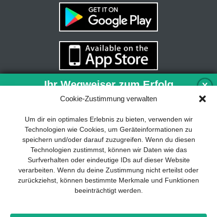
Ihr Wegweiser zum Erfolg
X
Cookie-Zustimmung verwalten
Entwicklung und Implementierung eines
Um dir ein optimales Erlebnis zu bieten, verwenden wir
nachhaltigen Geschäftsmodells sind für
Technologien wie Cookies, um Geräteinformationen zu
jedes Unternehmen unverzichtbar. Das
speichern und/oder darauf zuzugreifen. Wenn du diesen
Business Model Canvas hilft, sich dabei
Technologien zustimmst, können wir Daten wie das
auf das Wesentliche zu konzentrieren
Surfverhalten oder eindeutige IDs auf dieser Website
und stets im Blick zu behalten, worauf es
verarbeiten. Wenn du deine Zustimmung nicht erteilst oder
wirklich ankommt.
zurückziehst, können bestimmte Merkmale und Funktionen
beeinträchtigt werden.
Abonnieren Sie unseren kostenlosen
Newsletter und laden Sie den
umfassenden Leitfaden für KMU
Impressum
Datenschutz
Kontakt
Drones+
Magazin-