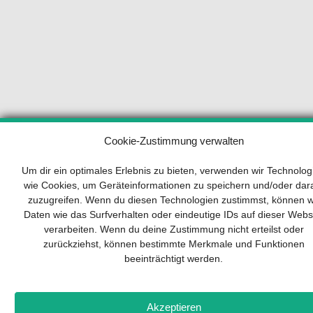
Ihr Wegweiser zum Erfolg
Cookie-Zustimmung verwalten
Um dir ein optimales Erlebnis zu bieten, verwenden wir Technolog
Entwicklung und Implementierung eines
wie Cookies, um Geräteinformationen zu speichern und/oder dar
nachhaltigen Geschäftsmodells sind für jedes
zuzugreifen. Wenn du diesen Technologien zustimmst, können w
Unternehmen unverzichtbar. Das Business Mode
Daten wie das Surfverhalten oder eindeutige IDs auf dieser Webs
Canvas hilft, sich dabei auf das Wesentliche zu
verarbeiten. Wenn du deine Zustimmung nicht erteilst oder
konzentrieren und stets im Blick zu behalten,
zurückziehst, können bestimmte Merkmale und Funktionen
worauf es wirklich ankommt.
beeinträchtigt werden.
Abonnieren Sie unseren kostenlosen Newsletter
und laden Sie den umfassenden Leitfaden für
KMU herunter: „Vom Produkt zum Business: De
Akzeptieren