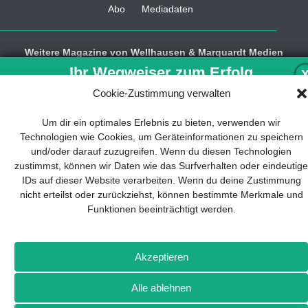
Abo
Mediadaten
Weitere Magazine von Wellhausen & Marquardt Medien
Ihr Wegweiser zum Erfolg
BROT
BROTpro
Sylvias SPEISEKAMMER
FlugModell
Cookie-Zustimmung verwalten
SchiffsModell
TRUCKS & Details
TEDDYS kreativ
Entwicklung und Implementierung eines
Um dir ein optimales Erlebnis zu bieten, verwenden wir
nachhaltigen Geschäftsmodells sind für
Technologien wie Cookies, um Geräteinformationen zu speichern
jedes Unternehmen unverzichtbar. Das
und/oder darauf zuzugreifen. Wenn du diesen Technologien
Business Model Canvas hilft, sich dabei auf
zustimmst, können wir Daten wie das Surfverhalten oder eindeutige
das Wesentliche zu konzentrieren und stets
IDs auf dieser Website verarbeiten. Wenn du deine Zustimmung
im Blick zu behalten, worauf es wirklich
nicht erteilst oder zurückziehst, können bestimmte Merkmale und
ankommt.
Funktionen beeinträchtigt werden.
Abonnieren Sie unseren kostenlosen
Newsletter und laden Sie den umfassenden
Leitfaden für KMU herunter: „Vom Produkt
Akzeptieren
zum Business: Der Weg zum Erfolg mit dem
Business Model Canvas“.
Alle ablehnen