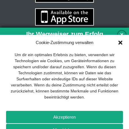
Ihr Wegweiser zum Erfolg
X
Cookie-Zustimmung verwalten
Entwicklung und Implementierung eines
Um dir ein optimales Erlebnis zu bieten, verwenden wir
nachhaltigen Geschäftsmodells sind für
Technologien wie Cookies, um Geräteinformationen zu
jedes Unternehmen unverzichtbar. Das
speichern und/oder darauf zuzugreifen. Wenn du diesen
Business Model Canvas hilft, sich dabei
Technologien zustimmst, können wir Daten wie das
auf das Wesentliche zu konzentrieren
Surfverhalten oder eindeutige IDs auf dieser Website
und stets im Blick zu behalten, worauf es
verarbeiten. Wenn du deine Zustimmung nicht erteilst oder
wirklich ankommt.
zurückziehst, können bestimmte Merkmale und Funktionen
beeinträchtigt werden.
Abonnieren Sie unseren kostenlosen
Newsletter und laden Sie den
umfassenden Leitfaden für KMU
Impressum
Datenschutz
Kontakt
Drones+
Magazin-
herunter: „Vom Produkt zum Business:
Akzeptieren
Abo
Mediadaten
Der Weg zum Erfolg mit dem Business
Model Canvas“.