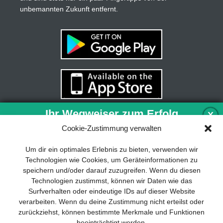
unbemannten Zukunft entfernt.
Ihr Wegweiser zum Erfolg
X
Cookie-Zustimmung verwalten
Entwicklung und Implementierung eines
Um dir ein optimales Erlebnis zu bieten, verwenden wir
nachhaltigen Geschäftsmodells sind für
Technologien wie Cookies, um Geräteinformationen zu
jedes Unternehmen unverzichtbar. Das
speichern und/oder darauf zuzugreifen. Wenn du diesen
Business Model Canvas hilft, sich dabei
Technologien zustimmst, können wir Daten wie das
auf das Wesentliche zu konzentrieren
Surfverhalten oder eindeutige IDs auf dieser Website
und stets im Blick zu behalten, worauf es
verarbeiten. Wenn du deine Zustimmung nicht erteilst oder
wirklich ankommt.
zurückziehst, können bestimmte Merkmale und Funktionen
beeinträchtigt werden.