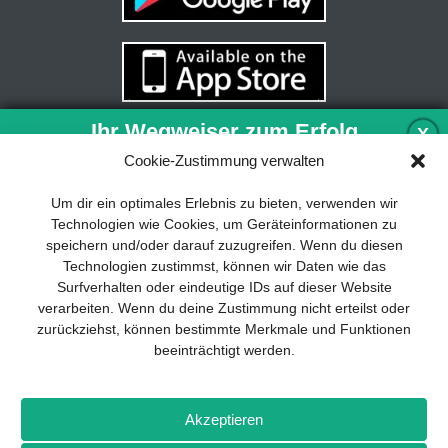
Ihr Wegweiser zum Erfolg
X
Cookie-Zustimmung verwalten
Entwicklung und Implementierung eines
Um dir ein optimales Erlebnis zu bieten, verwenden wir
nachhaltigen Geschäftsmodells sind für
Technologien wie Cookies, um Geräteinformationen zu
jedes Unternehmen unverzichtbar. Das
speichern und/oder darauf zuzugreifen. Wenn du diesen
Business Model Canvas hilft, sich dabei
Technologien zustimmst, können wir Daten wie das
auf das Wesentliche zu konzentrieren
Surfverhalten oder eindeutige IDs auf dieser Website
und stets im Blick zu behalten, worauf es
verarbeiten. Wenn du deine Zustimmung nicht erteilst oder
wirklich ankommt.
zurückziehst, können bestimmte Merkmale und Funktionen
beeinträchtigt werden.
Abonnieren Sie unseren kostenlosen
Newsletter und laden Sie den
umfassenden Leitfaden für KMU
Impressum
Datenschutz
Kontakt
Drones+
Magazin-
herunter: „Vom Produkt zum Business:
Akzeptieren
Abo
Mediadaten
Der Weg zum Erfolg mit dem Business