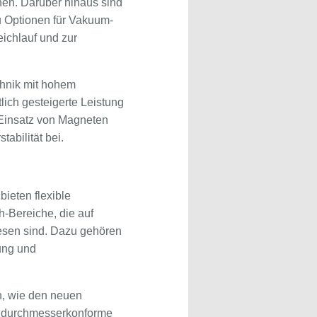
nen. Darüber hinaus sind
u Optionen für Vakuum-
ichlauf und zur
chnik mit hohem
lich gesteigerte Leistung
r Einsatz von Magneten
abilität bei.
ieten flexible
-Bereiche, die auf
iesen sind. Dazu gehören
tung und
, wie den neuen
d durchmesserkonforme