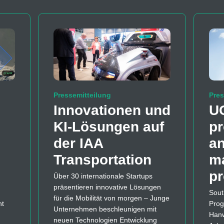
Pressemitteilung
Pres
Innovationen und
U
KI-Lösungen auf
pr
der IAA
a
Transportation
m
p
Über 30 internationale Startups
präsentieren innovative Lösungen
Sout
für die Mobilität von morgen – Junge
nt
Prog
Unternehmen beschleunigen mit
Hanw
neuen Technologien Entwicklung