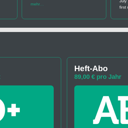
July
mehr…
firs
Heft-Abo
t
89,00 € pro Jahr