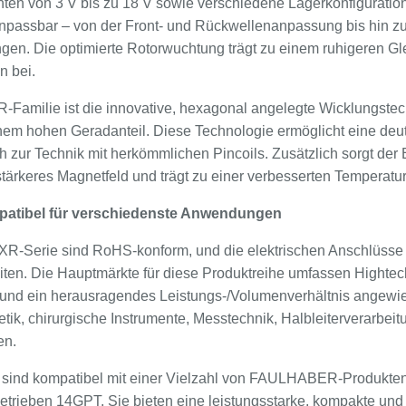
nten von 3 V bis zu 18 V sowie verschiedene Lagerkonfiguratio
 anpassbar – von der Front- und Rückwellenanpassung bis hin z
n. Die optimierte Rotorwuchtung trägt zu einem ruhigeren Gle
n bei.
-Familie ist die innovative, hexagonal angelegte Wicklungste
inem hohen Geradanteil. Diese Technologie ermöglicht eine deut
ch zur Technik mit herkömmlichen Pincoils. Zusätzlich sorgt de
stärkeres Magnetfeld und trägt zu einer verbesserten Temperaturst
patibel für verschiedenste Anwendungen
R-Serie sind RoHS-konform, und die elektrischen Anschlüsse b
iten. Die Hauptmärkte für diese Produktreihe umfassen Hightech
it und ein herausragendes Leistungs-/Volumenverhältnis angew
etik, chirurgische Instrumente, Messtechnik, Halbleiterverarbei
en.
sind kompatibel mit einer Vielzahl von FAULHABER-Produkten
ieben 14GPT. Sie bieten eine leistungsstarke, kompakte un