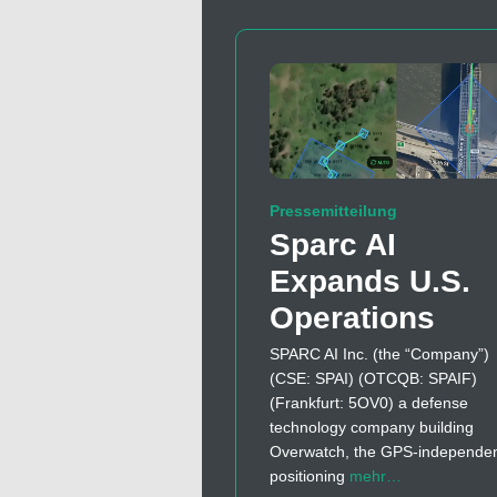
Pressemitteilung
Sparc AI
Expands U.S.
Operations
SPARC AI Inc. (the “Company”)
(CSE: SPAI) (OTCQB: SPAIF)
(Frankfurt: 5OV0) a defense
technology company building
Overwatch, the GPS-independe
positioning
mehr…