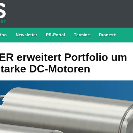
Abo
Newsletter
PR-Portal
Termine
Drones+
 erweitert Portfolio um
starke DC-Motoren