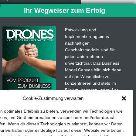
, muss sich dazu lediglich mit einer
Ihr Wegweiser zum Erfolg
owie die Abonummer eingeben,
 Abo weiterhin Einzelausgaben des
ben.
Entwicklung und
Implementierung eines
len. Mit der
Drones
-App für
nachhaltigen
ngertipps von der unbemannten
Geschäftsmodells sind für
jedes Unternehmen
unverzichtbar. Das Business
Model Canvas hilft, sich dabei
auf das Wesentliche zu
konzentrieren und stets im
Blick zu behalten, worauf es
wirklich ankommt.
Cookie-Zustimmung verwalten
Abonnieren Sie unseren
in optimales Erlebnis zu bieten, verwenden wir Technologien wie
kostenlosen Newsletter und
ies, um Geräteinformationen zu speichern und/oder darauf
laden Sie den umfassenden
fen. Wenn du diesen Technologien zustimmst, können wir Daten
Leitfaden für KMU herunter:
urfverhalten oder eindeutige IDs auf dieser Website verarbeiten.