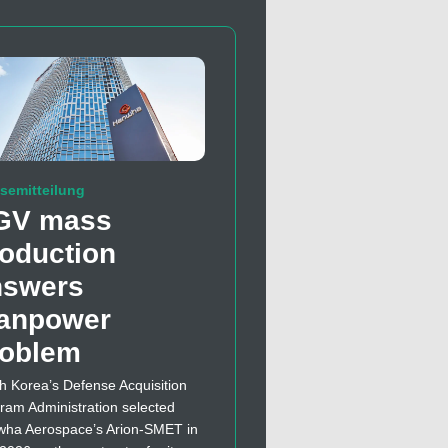
semitteilung
GV mass
oduction
nswers
anpower
roblem
h Korea’s Defense Acquisition
ram Administration selected
ha Aerospace’s Arion-SMET in