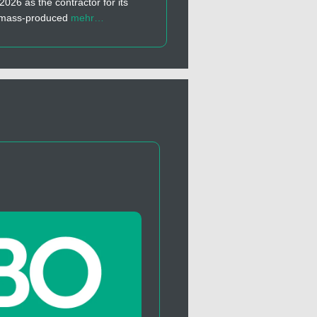
 2026 as the contractor for its
t mass-produced
mehr…