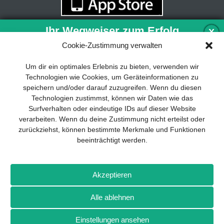
Ihr Wegweiser zum Erfolg
X
Cookie-Zustimmung verwalten
Entwicklung und Implementierung eines
Um dir ein optimales Erlebnis zu bieten, verwenden wir
nachhaltigen Geschäftsmodells sind für
Technologien wie Cookies, um Geräteinformationen zu
jedes Unternehmen unverzichtbar. Das
speichern und/oder darauf zuzugreifen. Wenn du diesen
Business Model Canvas hilft, sich dabei
Technologien zustimmst, können wir Daten wie das
auf das Wesentliche zu konzentrieren
Surfverhalten oder eindeutige IDs auf dieser Website
und stets im Blick zu behalten, worauf es
verarbeiten. Wenn du deine Zustimmung nicht erteilst oder
wirklich ankommt.
zurückziehst, können bestimmte Merkmale und Funktionen
beeinträchtigt werden.
Abonnieren Sie unseren kostenlosen
Newsletter und laden Sie den
umfassenden Leitfaden für KMU
Impressum
Datenschutz
Kontakt
Drones+
Magazin-
herunter: „Vom Produkt zum Business:
Akzeptieren
Abo
Mediadaten
Der Weg zum Erfolg mit dem Business
Model Canvas“.
Alle ablehnen
Weitere Magazine von Wellhausen & Marquardt Medien
Einstellungen ansehen