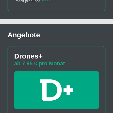
mass-produced
mehr…
Angebote
Drones+
ab 7,95 € pro Monat