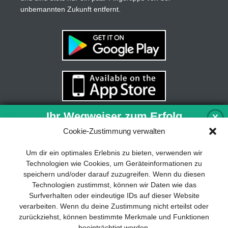
unbemannten Zukunft entfernt.
Ihr Wegweiser zum Erfolg
X
Cookie-Zustimmung verwalten
Entwicklung und Implementierung eines
Um dir ein optimales Erlebnis zu bieten, verwenden wir
nachhaltigen Geschäftsmodells sind für
Technologien wie Cookies, um Geräteinformationen zu
jedes Unternehmen unverzichtbar. Das
speichern und/oder darauf zuzugreifen. Wenn du diesen
Business Model Canvas hilft, sich dabei
Technologien zustimmst, können wir Daten wie das
auf das Wesentliche zu konzentrieren
Surfverhalten oder eindeutige IDs auf dieser Website
und stets im Blick zu behalten, worauf es
verarbeiten. Wenn du deine Zustimmung nicht erteilst oder
wirklich ankommt.
zurückziehst, können bestimmte Merkmale und Funktionen
beeinträchtigt werden.