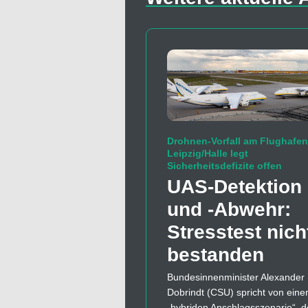
Drohnen-Vorfall am Flughafen
Leipzig/Halle legt
Sicherheitsdefizite offen
UAS-Detektion
und -Abwehr:
Stresstest nich
bestanden
Bundesinnenminister Alexander
Dobrindt (CSU) spricht von ein
„hybriden Anschlagsszenario“, d