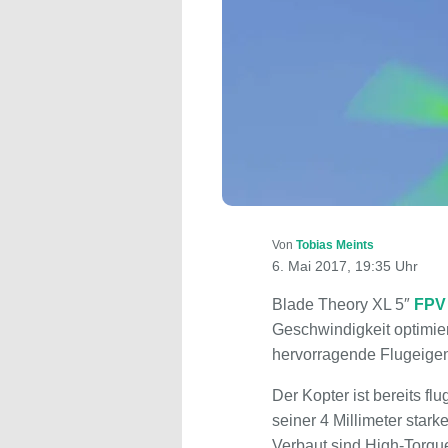
Von
Tobias Meints
6. Mai 2017, 19:35 Uhr
Blade Theory XL 5″
FPV
Geschwindigkeit optimier
hervorragende Flugeigens
Der Kopter ist bereits f
seiner 4 Millimeter star
Verbaut sind High-Torque