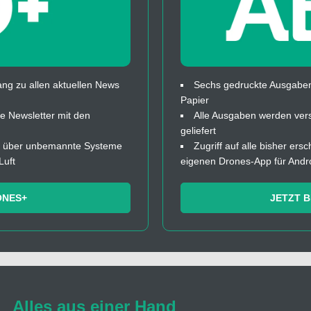
ng zu allen aktuellen News
Sechs gedruckte Ausgaben
Papier
 Newsletter mit den
Alle Ausgaben werden ver
geliefert
fos über unbemannte Systeme
Zugriff auf alle bisher ers
Luft
eigenen Drones-App für Andr
ONES+
JETZT 
Alles aus einer Hand