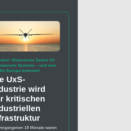
mne: Historische Zeiten für
emannte Systeme – und was
für Europa bedeutet
e UxS-
dustrie wird
r kritischen
dustriellen
frastruktur
vergangenen 18 Monate waren