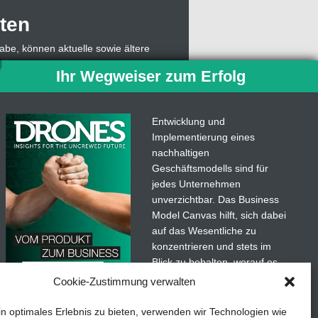
ten
abe, können aktuelle sowie ältere
, muss sich dazu lediglich mit einer
Ihr Wegweiser zum Erfolg
owie die Abonummer eingeben,
 Abo weiterhin Einzelausgaben des
ben.
Entwicklung und
Implementierung eines
len. Mit der
Drones
-App für
nachhaltigen
ngertipps von der unbemannten
Geschäftsmodells sind für
jedes Unternehmen
unverzichtbar. Das Business
Model Canvas hilft, sich dabei
auf das Wesentliche zu
konzentrieren und stets im
Blick zu behalten, worauf es
wirklich ankommt.
Cookie-Zustimmung verwalten
Abonnieren Sie unseren
in optimales Erlebnis zu bieten, verwenden wir Technologien wie