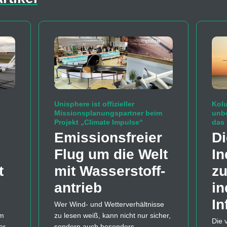
Unisphere ist offizieller
Kolu
Missionsplanungspartner beim
unb
Projekt „Climate Impulse“
das 
Emissions­freier
Di
Flug um die Welt
In
t
mit Wasserstoff­
zu
antrieb
in
In
Wer Wind- und Wetterverhältnisse
em
zu lesen weiß, kann nicht nur sicher,
Die 
er
sondern auch besonders