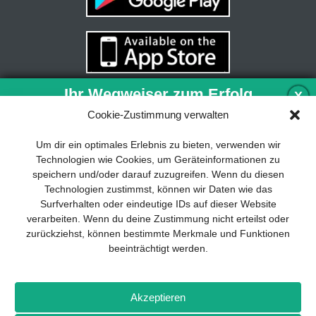
Ihr Wegweiser zum Erfolg
X
Cookie-Zustimmung verwalten
Entwicklung und Implementierung eines
Um dir ein optimales Erlebnis zu bieten, verwenden wir
nachhaltigen Geschäftsmodells sind für
Technologien wie Cookies, um Geräteinformationen zu
jedes Unternehmen unverzichtbar. Das
speichern und/oder darauf zuzugreifen. Wenn du diesen
Business Model Canvas hilft, sich dabei
Technologien zustimmst, können wir Daten wie das
auf das Wesentliche zu konzentrieren
Surfverhalten oder eindeutige IDs auf dieser Website
und stets im Blick zu behalten, worauf es
verarbeiten. Wenn du deine Zustimmung nicht erteilst oder
wirklich ankommt.
zurückziehst, können bestimmte Merkmale und Funktionen
beeinträchtigt werden.
Abonnieren Sie unseren kostenlosen
Newsletter und laden Sie den
umfassenden Leitfaden für KMU
Impressum
Datenschutz
Kontakt
Drones+
Magazin-
herunter: „Vom Produkt zum Business:
Akzeptieren
Abo
Mediadaten
Der Weg zum Erfolg mit dem Business