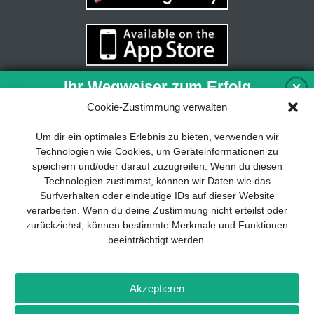
Ihr Wegweiser zum Erfolg
X
Cookie-Zustimmung verwalten
Entwicklung und Implementierung eines
Um dir ein optimales Erlebnis zu bieten, verwenden wir
nachhaltigen Geschäftsmodells sind für
Technologien wie Cookies, um Geräteinformationen zu
jedes Unternehmen unverzichtbar. Das
speichern und/oder darauf zuzugreifen. Wenn du diesen
Business Model Canvas hilft, sich dabei
Technologien zustimmst, können wir Daten wie das
auf das Wesentliche zu konzentrieren
Surfverhalten oder eindeutige IDs auf dieser Website
und stets im Blick zu behalten, worauf es
verarbeiten. Wenn du deine Zustimmung nicht erteilst oder
wirklich ankommt.
zurückziehst, können bestimmte Merkmale und Funktionen
beeinträchtigt werden.
Abonnieren Sie unseren kostenlosen
Newsletter und laden Sie den
umfassenden Leitfaden für KMU
Impressum
Datenschutz
Kontakt
Drones+
Magazin-
herunter: „Vom Produkt zum Business:
Akzeptieren
Abo
Mediadaten
Der Weg zum Erfolg mit dem Business
Model Canvas“.