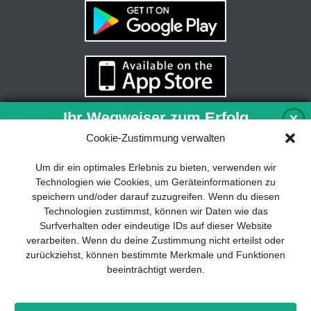
Ihr Wegweiser zum Erfolg
X
Cookie-Zustimmung verwalten
Entwicklung und Implementierung eines
Um dir ein optimales Erlebnis zu bieten, verwenden wir
nachhaltigen Geschäftsmodells sind für
Technologien wie Cookies, um Geräteinformationen zu
jedes Unternehmen unverzichtbar. Das
speichern und/oder darauf zuzugreifen. Wenn du diesen
Business Model Canvas hilft, sich dabei
Technologien zustimmst, können wir Daten wie das
auf das Wesentliche zu konzentrieren
Surfverhalten oder eindeutige IDs auf dieser Website
und stets im Blick zu behalten, worauf es
verarbeiten. Wenn du deine Zustimmung nicht erteilst oder
wirklich ankommt.
zurückziehst, können bestimmte Merkmale und Funktionen
beeinträchtigt werden.
Abonnieren Sie unseren kostenlosen
Newsletter und laden Sie den
umfassenden Leitfaden für KMU
Impressum
Datenschutz
Kontakt
Drones+
Magazin-