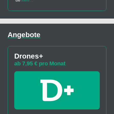
die
mehr…
Angebote
Drones+
ab 7,95 € pro Monat